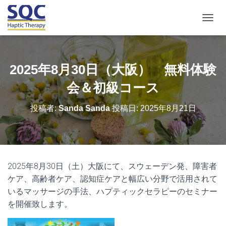
ナ
ビ
ゲ
ー
シ
2025年8月30日（大阪） 無料体験
ョ
ン
会＆初級コース
を
切
投稿者:
Sanda Sanda
投稿日:
2025年8月21日
り
替
え
2025年8月30日（土）大阪にて、
スウェーデン発、障害者
ケア、高齢者ケア、認知症ケアと幅広い分野で活用
されて
いるマッサージの手法、ハプティックセラピーのセミナー
を開催致します。