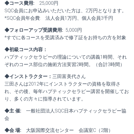
◆コース費用:
25,000円
SQC会員にお申込みいただいた方は、2万円となります。
*SQC会員年会費: 法人会員1万円、個人会員3千円
◆フォローアップ受講費用:
5,000円
*すでに各コースを受講済みで修了証をお持ちの方を対象
◆初級コース内容：
ハプティックセラピーの理論についての講義1時間、それ
ぞれのコース部位の施術方法実習2時間。（合計3時間）
◆インストラクター：
三田富美代さん
三田さんは2012年にインストラクターの資格を取得さ
れ、その後、毎年ハプティックセラピー講習を開催してお
り、多くの方々に指導されています。
◆主 催:
一般社団法人SQC日本ハプティックセラピー協
会
◆会 場:
大阪国際交流センター 会議室C（2階）