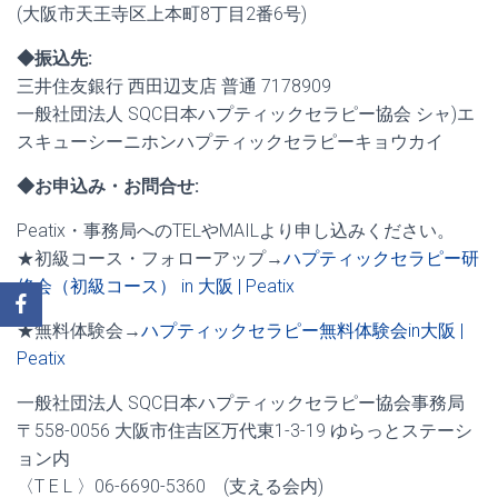
(大阪市天王寺区上本町8丁目2番6号)
◆振込先:
三井住友銀行 西田辺支店 普通 7178909
一般社団法人 SQC日本ハプティックセラピー協会 シャ)エ
スキューシーニホンハプティックセラピーキョウカイ
◆お申込み・お問合せ:
Peatix・事務局へのTELやMAILより申し込みください。
★初級コース・フォローアップ→
ハプティックセラピー研
修会（初級コース） in 大阪 | Peatix
★無料体験会→
ハプティックセラピー無料体験会in大阪 |
Peatix
一般社団法人 SQC日本ハプティックセラピー協会事務局
〒558-0056 大阪市住吉区万代東1-3-19 ゆらっとステーシ
ョン内
〈T E L 〉06-6690-5360 (支える会内)